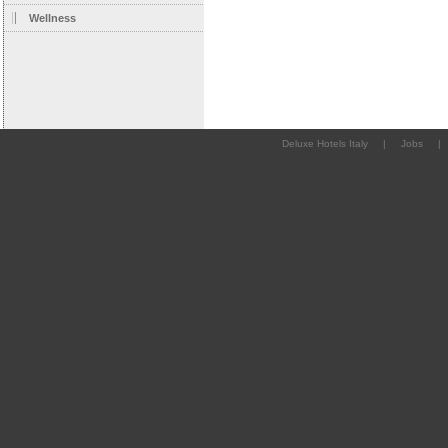
Wellness
Deluxe Hotels Italy
|
Jobs