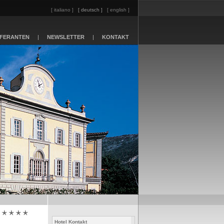
[ italiano ]
[ deutsch ]
[ english ]
EFERANTEN
|
NEWSLETTER
|
KONTAKT
Hotel Kontakt