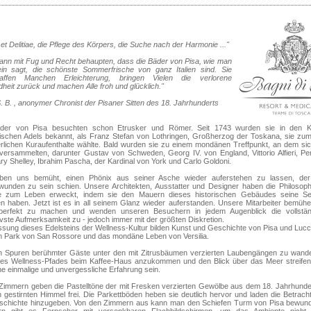
et Delitiae, die Pflege des Körpers, die Suche nach der Harmonie ..."
ann mit Fug und Recht behaupten, dass die Bäder von Pisa, wie man
ein sagt, die schönste Sommerfrische von ganz Italien sind. Sie
affen Manchen Erleichterung, bringen Vielen die verlorene
eit zurück und machen Alle froh und glücklich."
S. B. , anonymer Chronist der Pisaner Sitten des 18. Jahrhunderts
der von Pisa besuchten schon Etrusker und Römer. Seit 1743 wurden sie in den K
ischen Adels bekannt, als Franz Stefan von Lothringen, Großherzog der Toskana, sie zum
lichen Kuraufenthalte wählte. Bald wurden sie zu einem mondänen Treffpunkt, an dem si
versammelten, darunter Gustav von Schweden, Georg IV. von England, Vittorio Alfieri, P
y Shelley, Ibrahim Pascha, der Kardinal von York und Carlo Goldoni.
ben uns bemüht, einen Phönix aus seiner Asche wieder auferstehen zu lassen, der
wunden zu sein schien. Unsere Architekten, Ausstatter und Designer haben die Philosop
 zum Leben erweckt, indem sie den Mauern dieses historischen Gebäudes seine Se
n haben. Jetzt ist es in all seinem Glanz wieder auferstanden. Unsere Mitarbeiter bemühe
erfekt zu machen und wenden unseren Besuchern in jedem Augenblick die vollstän
vste Aufmerksamkeit zu - jedoch immer mit der größten Diskretion.
sung dieses Edelsteins der Wellness-Kultur bilden Kunst und Geschichte von Pisa und Lucc
m Park von San Rossore und das mondäne Leben von Versilia.
n Spuren berühmter Gäste unter den mit Zitrusbäumen verzierten Laubengängen zu wand
es Wellness-Pfades beim Kaffee-Haus anzukommen und den Blick über das Meer streifen
ne einmalige und unvergessliche Erfahrung sein.
 Zimmern geben die Pastelltöne der mit Fresken verzierten Gewölbe aus dem 18. Jahrhunder
 gestirnten Himmel frei. Die Parkettböden heben sie deutlich hervor und laden die Betracht
schichte hinzugeben. Von den Zimmern aus kann man den Schiefen Turm von Pisa bewund