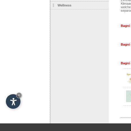
Zimmer
Klimaa
Wellness
welche
separa
Bagni 
Bagni 
Bagni 
×