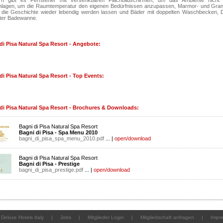
n gibt es Fernseher mit versenkbaren Flachbildschirmen, um das Ambiente nicht 
nlagen, um die Raumtemperatur den eigenen Bedürfnissen anzupassen, Marmor- und Gran
 die Geschichte wieder lebendig werden lassen und Bäder mit doppelten Waschbecken,
ter Badewanne.
di Pisa Natural Spa Resort - Angebote:
di Pisa Natural Spa Resort - Top Events:
di Pisa Natural Spa Resort - Brochures & Downloads:
Bagni di Pisa Natural Spa Resort
Bagni di Pisa - Spa Menu 2010
bagni_di_pisa_spa_menu_2010.pdf
... |
open/download
Bagni di Pisa Natural Spa Resort
Bagni di Pisa - Prestige
bagni_di_pisa_prestige.pdf
... |
open/download
Deluxe Hotels Italy
|
Jobs
|
Mitglieder Login
|
Mitgliedschaft anfragen
|
Impr