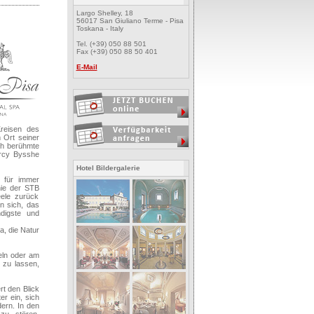
Largo Shelley, 18
56017 San Giuliano Terme - Pisa
Toskana - Italy
Tel. (+39) 050 88 501
Fax (+39) 050 88 50 401
E-Mail
reisen des
 Ort seiner
ch berühmte
ercy Bysshe
Hotel Bildergalerie
 für immer
hie der STB
ele zurück
n sich, das
digste und
a, die Natur
eln oder am
 zu lassen,
t den Blick
er ein, sich
ern. In den