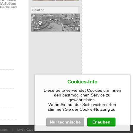
zu stören,
itfußböden,
 Dusche und
Position
Cookies-Info
Diese Seite verwendet Cookies um Ihnen
den bestmöglichen Service zu
gewährleisten.
Wenn Sie auf der Seite weitersurfen
stimmen Sie der
Cookie-Nutzung
zu.
Nur technische
Erlauben
essum
| MwSt: 02296350214 |
© Internet Service