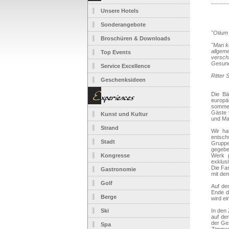
Unsere Hotels
Sonderangebote
"Otium 
Broschüren & Downloads
"Man k
allgem
Top Events
versch
Gesundh
Service Excellence
Ritter 
Geschenksideen
Die Bä
europä
sommer
Gäste 
Kunst und Kultur
und Mar
Strand
Wir ha
entsch
Stadt
Gruppe
gegebe
Kongresse
Werk p
exklusi
Die Fas
Gastronomie
mit de
Golf
Auf de
Ende d
Berge
wird ei
Ski
In den
auf den
der Ge
Spa