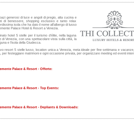
azi generosi di luce e angoli di pregio, alta cucina e
i di benessere, shopping esclusivo e tanto relax
erdissima isola che ha dato il nome all’albergo di lusso
emente Palace Hotel & Resort a Venezia.
inato hotel 5 stelle per il turismo d’élite, nella laguna
e di Venezia, con una spettacolare vista sulla città, la
una e l’isola della Giudecca.
vo resort 5 stelle lusso, location unica a Venezia, meta ideale per fine settimana e vacanze,
a, per festeggiare matrimoni e ogni occasione privata, per organizzare meeting ed eventi intern
emente Palace & Resort - Offerte:
emente Palace & Resort - Top Events:
emente Palace & Resort - Depliants & Downloads: