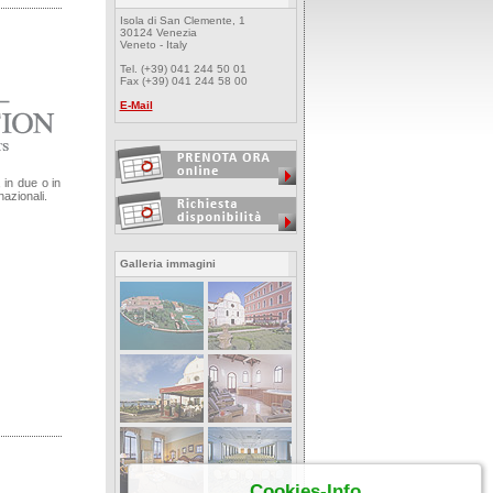
Isola di San Clemente, 1
30124 Venezia
Veneto - Italy
Tel. (+39) 041 244 50 01
Fax (+39) 041 244 58 00
E-Mail
 in due o in
azionali.
Galleria immagini
Cookies-Info