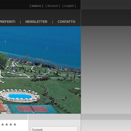
[ italiano ]
[ deutsch ]
[ english ]
PREFERITI
|
NEWSLETTER
|
CONTATTO
Contatti