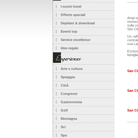
I nostri hotel
Offerte speciali
Ampi sp
moment
Depliant & download
sulla v
San Cl
Eventi top
Un raff
Service excellence
central
sua Lag
Idee regalo
Esclusi
famigli
Arte e cultura
San Cl
Spiaggia
Città
San Cl
Congressi
Gastronomia
Golf
San Cl
Montagna
Sci
Spa