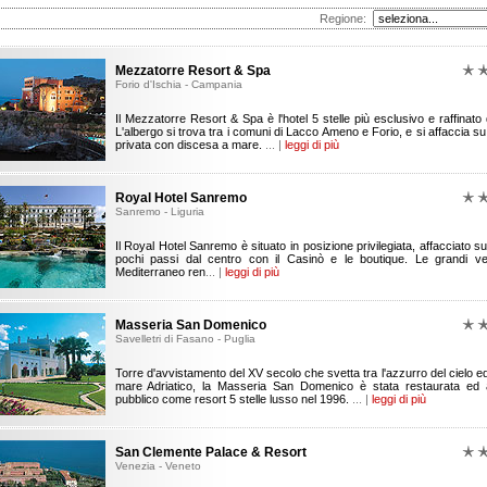
Regione:
Mezzatorre Resort & Spa
Forio d'Ischia - Campania
Il Mezzatorre Resort & Spa è l'hotel 5 stelle più esclusivo e raffinato 
L'albergo si trova tra i comuni di Lacco Ameno e Forio, e si affaccia s
privata con discesa a mare.
... |
leggi di più
Royal Hotel Sanremo
Sanremo - Liguria
Il Royal Hotel Sanremo è situato in posizione privilegiata, affacciato s
pochi passi dal centro con il Casinò e le boutique. Le grandi ve
Mediterraneo ren
... |
leggi di più
Masseria San Domenico
Savelletri di Fasano - Puglia
Torre d'avvistamento del XV secolo che svetta tra l'azzurro del cielo ed 
mare Adriatico, la Masseria San Domenico è stata restaurata ed 
pubblico come resort 5 stelle lusso nel 1996.
... |
leggi di più
San Clemente Palace & Resort
Venezia - Veneto