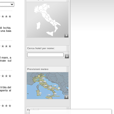
di Ischia.
u una baia
Cerca hotel per nome:
ul mare, a
trate sul
Previsioni meteo
il blu del
aperta al
Facebook