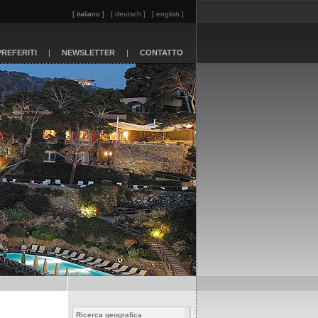
[ italiano ]
[ deutsch ]
[ english ]
PREFERITI
|
NEWSLETTER
|
CONTATTO
Ricerca geografica