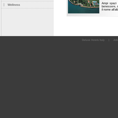
Ampi spazi 
Wellness
benessere, s
il nome all’
Deluxe Hotels Italy
|
Job