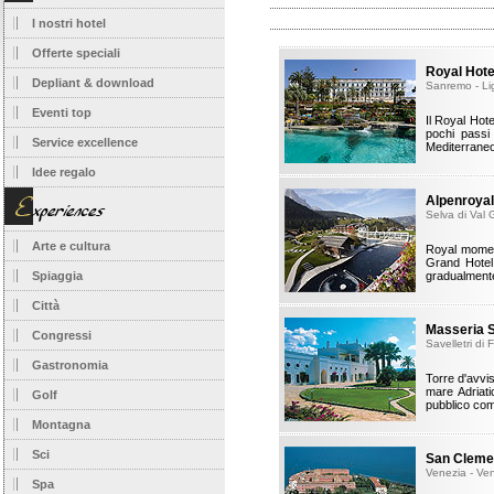
I nostri hotel
Offerte speciali
Royal Hot
Depliant & download
Sanremo - Li
Eventi top
Il Royal Hote
pochi passi
Service excellence
Mediterraneo
Idee regalo
Alpenroyal
Selva di Val 
Arte e cultura
Royal moment
Grand Hotel 
Spiaggia
gradualmente 
Città
Masseria 
Congressi
Savelletri di 
Gastronomia
Torre d'avvis
mare Adriat
Golf
pubblico com
Montagna
Sci
San Cleme
Venezia - Ve
Spa